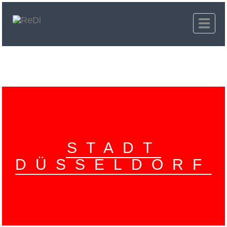
Toggle
navigat
STADT
DÜSSELDORF